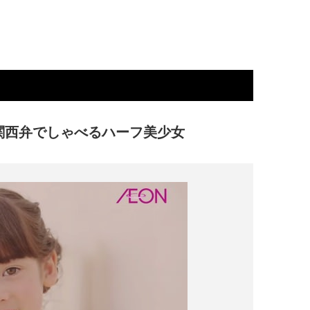
関西弁でしゃべるハーフ美少女