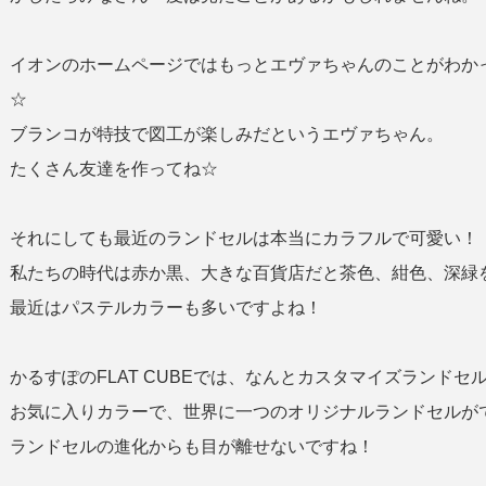
イオンのホームページではもっとエヴァちゃんのことがわか
☆
ブランコが特技で図工が楽しみだというエヴァちゃん。
たくさん友達を作ってね☆
それにしても最近のランドセルは本当にカラフルで可愛い！
私たちの時代は赤か黒、大きな百貨店だと茶色、紺色、深緑
最近はパステルカラーも多いですよね！
かるすぽのFLAT CUBEでは、なんとカスタマイズランド
お気に入りカラーで、世界に一つのオリジナルランドセルが
ランドセルの進化からも目が離せないですね！