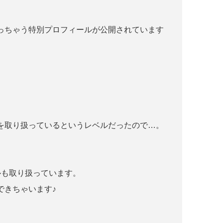
っちゃう特別プロフィールが公開されています
を取り扱っているというレベルだったので…。
セルも取り扱っています。
できちゃいます♪