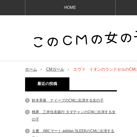
HOME
ホーム
CMガール
エヴァ イオンのランドセルのCM
最近の投稿
鈴木美春 ナイーブのCMに出演する女の子
桃果 三井住友銀行 タダチャンのCMに出演する女
の子
る鹿 ABCマート adidas SLEEKのCMに出演する