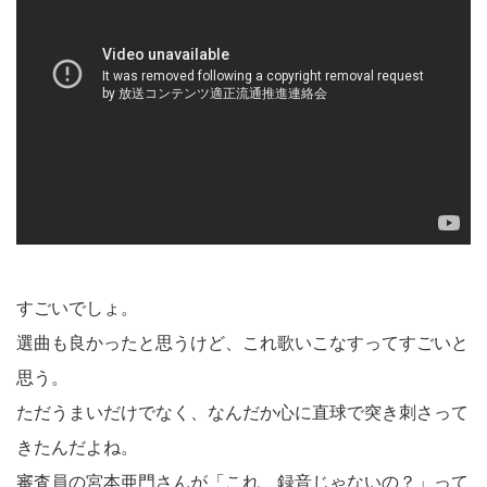
すごいでしょ。
選曲も良かったと思うけど、これ歌いこなすってすごいと
思う。
ただうまいだけでなく、なんだか心に直球で突き刺さって
きたんだよね。
審査員の宮本亜門さんが「これ、録音じゃないの？」って