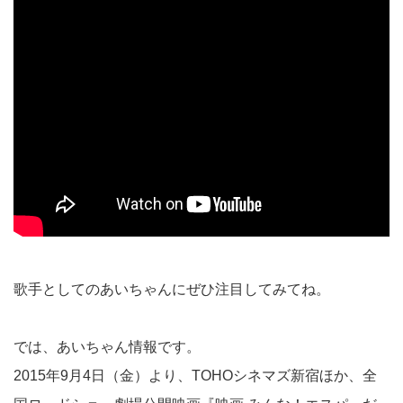
歌手としてのあいちゃんにぜひ注目してみてね。
では、あいちゃん情報です。
2015年9月4日（金）より、TOHOシネマズ新宿ほか、全