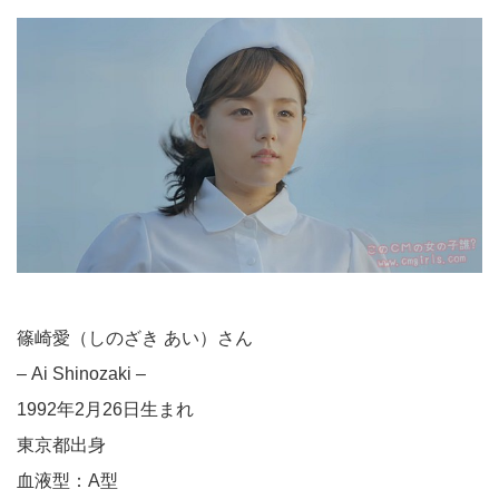
篠崎愛（しのざき あい）さん
– Ai Shinozaki –
1992年2月26日生まれ
東京都出身
血液型：A型