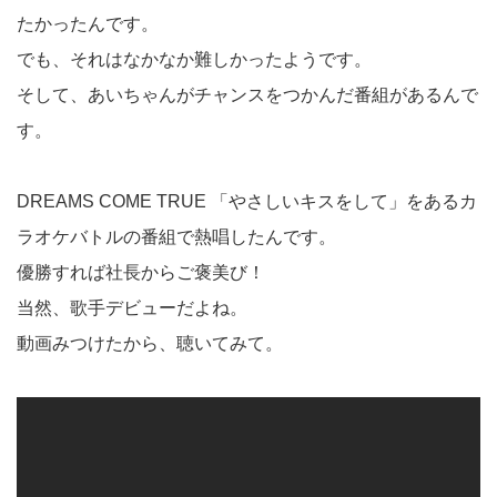
たかったんです。
でも、それはなかなか難しかったようです。
そして、あいちゃんがチャンスをつかんだ番組があるんで
す。
DREAMS COME TRUE 「やさしいキスをして」をあるカ
ラオケバトルの番組で熱唱したんです。
優勝すれば社長からご褒美び！
当然、歌手デビューだよね。
動画みつけたから、聴いてみて。