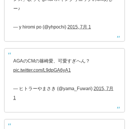
ー♪
— y hiromi po (@yhpochi)
2015, 7月 1
AGAのCMの篠崎愛、可愛すぎへん？
pic.twitter.com/L9dpGA6yA1
— ヒトラーやまさき (@yama_Fuwari)
2015, 7月
1