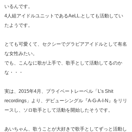
いるんです。
4人組アイドルユニットであるAeLL.としても活動してい
たようです。
とても可愛くて、セクシーでグラビアアイドルとして有名
な女性みたい。
でも、こんなに歌が上手で、歌手として活動してるのか
な・・・
実は、2015年4月、プライベートレーベル「L’s Shit
recordings」より、デビューシングル『A-G-A-I-N』をリリ
ースし、ソロ歌手として活動を開始したそうです。
あいちゃん、歌うことが大好きで歌手としてずっと活動し