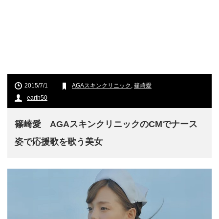
2015/7/1
AGAスキンクリニック
,
篠崎愛
earth50
篠崎愛 AGAスキンクリニックのCMでナース
姿で応援歌を歌う美女