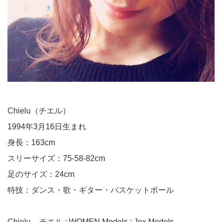
Chielu（チエル）
1994年3月16日生まれ
身長：163cm
スリーサイズ：75-58-82cm
足のサイズ：24cm
特技：ダンス・歌・ギター・バスケットボール
Chielu – チエル : WOMEN Models : Jex Models