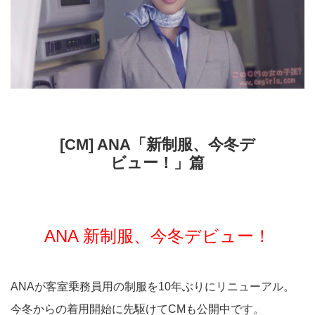
[CM] ANA「新制服、今冬デ
ビュー！」篇
ANA 新制服、今冬デビュー！
ANAが客室乗務員用の制服を10年ぶりにリニューアル。
今冬からの着用開始に先駆けてCMも公開中です。