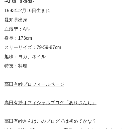
-Arisa Takada-
1993年2月16日生まれ
愛知県出身
血液型：A型
身長：173cm
スリーサイズ：79-59-87cm
趣味：ヨガ、ネイル
特技：料理
高田有紗プロフィールページ
高田有紗オフィシャルブログ「ありさんち」
高田有紗さんはこのブログでは初めてかな？