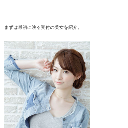
まずは最初に映る受付の美女を紹介。