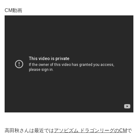
CM動画
高田秋さんは最近では
アソビズム ドラゴンリーグのCM
で