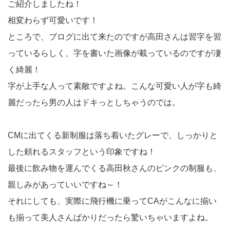
ご紹介しましたね！
相変わらず可愛いです！
ところで、ブログに出て来たのですが高田さんは習字を習
っているらしく、字を書いた画像が載っているのですが凄
く綺麗！
字が上手な人って素敵ですよね。こんな可愛い人が字も綺
麗だったら男の人はドキっとしちゃうのでは。
CMに出てくる新制服は落ち着いたグレーで、しっかりと
した頼れるスタッフという印象ですね！
最後に飲み物を運んでくる高田秋さんのピンクの制服も、
親しみがあっていいですね～！
それにしても、実際に飛行機に乗ってCAがこんなに揃い
も揃って美人さんばかりだったら驚いちゃいますよね。