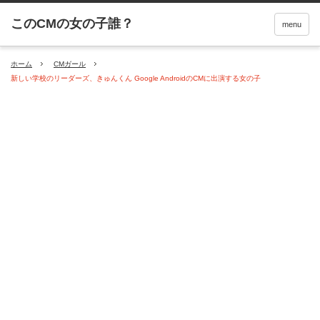
menu
ホーム
CMガール
新しい学校のリーダーズ、きゅんくん Google AndroidのCMに出演する女の子