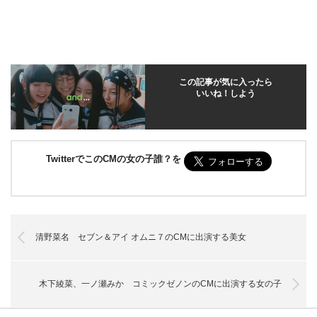
この記事が気に入ったら
いいね！しよう
TwitterでこのCMの女の子誰？を
清野菜名 セブン＆アイ オムニ７のCMに出演する美女
木下綾菜、一ノ瀬みか コミックゼノンのCMに出演する女の子