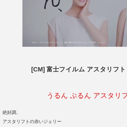
[CM] 富士フイルム アスタリ
うるん ぷるん アスタリ
絶好調。
アスタリフトの赤いジェリー