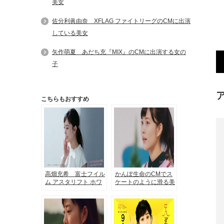
美女
佐分利眞由奈 XFLAG ファイトリーグのCMに出演
している美女
矢作萌夏 あだち充『MIX』のCMに出演する女の
子
こちらもおすすめ
高畑充希 富士フイル
かんぽ生命のCMでス
ム アスタリフト ホワ
ケートのように滑る美
イトのCMに出演する
女 高畑充希
美女