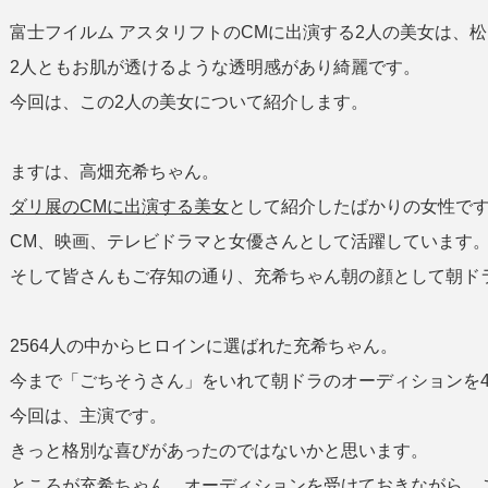
富士フイルム アスタリフトのCMに出演する2人の美女は、
2人ともお肌が透けるような透明感があり綺麗です。
今回は、この2人の美女について紹介します。
ますは、高畑充希ちゃん。
ダリ展のCMに出演する美女
として紹介したばかりの女性で
CM、映画、テレビドラマと女優さんとして活躍しています
そして皆さんもご存知の通り、充希ちゃん朝の顔として朝ド
2564人の中からヒロインに選ばれた充希ちゃん。
今まで「ごちそうさん」をいれて朝ドラのオーディションを
今回は、主演です。
きっと格別な喜びがあったのではないかと思います。
ところが充希ちゃん、オーディションを受けておきながら、