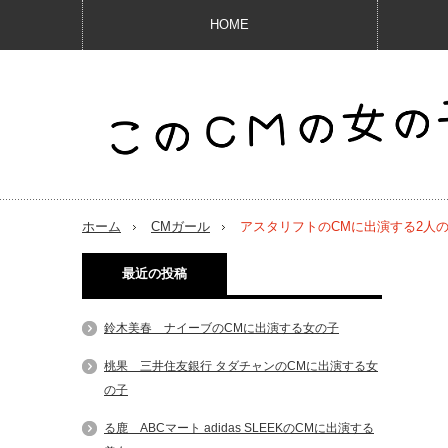
HOME
ホーム
CMガール
アスタリフトのCMに出演する2人
最近の投稿
鈴木美春 ナイーブのCMに出演する女の子
桃果 三井住友銀行 タダチャンのCMに出演する女
の子
る鹿 ABCマート adidas SLEEKのCMに出演する