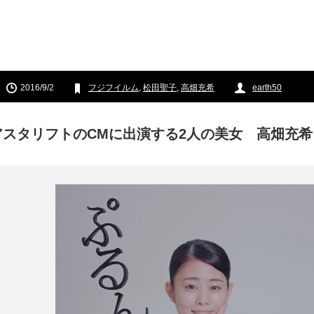
2016/9/2
フジフイルム
,
松田聖子
,
高畑充希
earth50
アスタリフトのCMに出演する2人の美女 高畑充