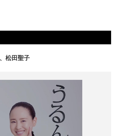
希、松田聖子