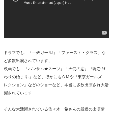
ドラマでも、『土俵ガール!』『ファースト・クラス』な
ど多数出演されています。
映画でも、『ハンサム★スーツ』『天使の恋』『呪怨-終
わりの始まり-』など、ほかにもＣＭや『東京ガールズコ
レクション』などのショーなど、本当に多数出演され大活
躍されています！
そんな大活躍されている佐々木 希さんの最近の出演情