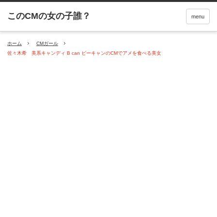
menu
ホーム
CMガール
佐々木希 美系キャンディ B can ビーキャンのCMでアメを食べる美女