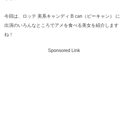
今回は、ロッテ 美系キャンディ B can（ビーキャン） に
出演のいろんなところでアメを食べる美女を紹介します
ね！
Sponsored Link