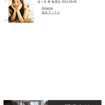
佐々木 希 集英社 2013-09-05
Amazon
楽天ブックス