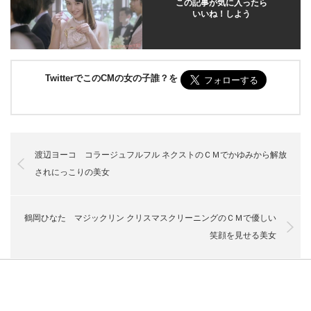
この記事が気に入ったら
いいね！しよう
TwitterでこのCMの女の子誰？を
渡辺ヨーコ コラージュフルフル ネクストのＣＭでかゆみから解放
されにっこりの美女
鶴岡ひなた マジックリン クリスマスクリーニングのＣＭで優しい
笑顔を見せる美女