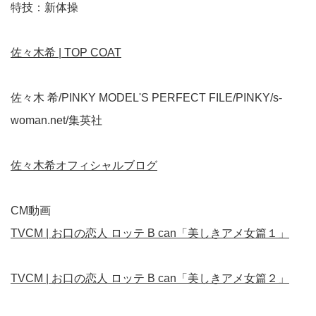
特技：新体操
佐々木希 | TOP COAT
佐々木 希/PINKY MODEL'S PERFECT FILE/PINKY/s-
woman.net/集英社
佐々木希オフィシャルブログ
CM動画
TVCM | お口の恋人 ロッテ B can「美しきアメ女篇１」
TVCM | お口の恋人 ロッテ B can「美しきアメ女篇２」