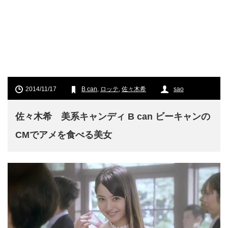
2014/11/17
B can
,
ロッテ
,
佐々木希
sao
佐々木希 美系キャンディ B can ビーキャンの
CMでアメを食べる美女