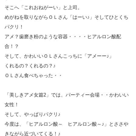
そこへ「これおねがーい」と上司。
めがねを取りながらＯＬさん「はーい♪」そしてひとくち
パクリ！
アメ？歯磨き粉のような容器・・・・ヒアルロン酸配
合！？
そして、かわいいＯＬさんこっちに「アメーー♪」
くれるの？くれるの？♪
ＯＬさん食べちゃった・・
「美しきアメ女篇2」では、パーティー会場・・かわいい
女性！
そして、やっぱりパクリ♪
今度は、「ヒアルロン酸～ ヒアルロン酸～♪」とささや
きながら近づいてくる！♪