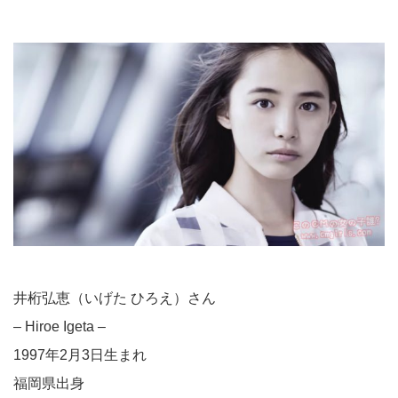
井桁弘恵（いげた ひろえ）さん
– Hiroe Igeta –
1997年2月3日生まれ
福岡県出身