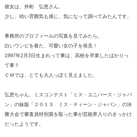
彼女は、井桁 弘恵さん。
少し、幼い雰囲気も感じ、気になって調べてみたんです。
事務所のプロフィールの写真を見てみたら。
白いワンピを着た、可愛い女の子を発見！
1997年2月3日生まれって事は、高校を卒業したばかりっ
て事？
ＣＭでは、とても大人っぽく見えました。
弘恵ちゃん、ミスコンテスト「ミス・ユニバース・ジャパ
ン」の妹版「２０１３ ミス・ティーン・ジャパン」の決
勝大会で審査員特別賞を取った事が芸能界入りのきっかけ
だったようです。