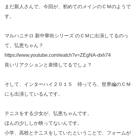
まだ新人さんで、今回が、初めてのメインのＣＭのようで
す。
マルハニチロ 新中華街シリーズ のＣＭに出演してるのっ
て、弘恵ちゃん？
https://www.youtube.com/watch?v=ZEgNA-dxh74
良いリアクションと表情してるでしょ？
そして、インターハイ２０１５ 待ってろ、世界編のＣＭ
にも出演しているんです。
テニスをする少女が、弘恵ちゃんです。
ほんの少ししか映ってないんです。
小学、高校とテニスをしていたということで、フォームが