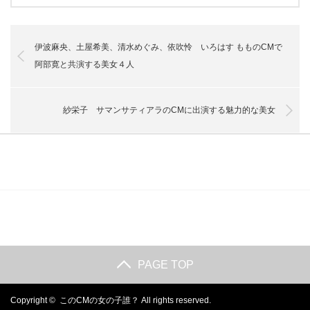
伊波麻央、土屋希美、清水めぐみ、依吹怜 いろはす もものCMで
阿部寛と共演する美女４人
紗栄子 サマンサティアラのCMに出演する魅力的な美女
PAGE TOP
Copyright ©
このCMの女の子誰？
All rights reserved.