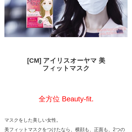
[CM] アイリスオーヤマ 美
フィットマスク
全方位 Beauty-fit.
マスクをした美しい女性。
美フィットマスクをつけたなら、横顔も、正面も、2つの