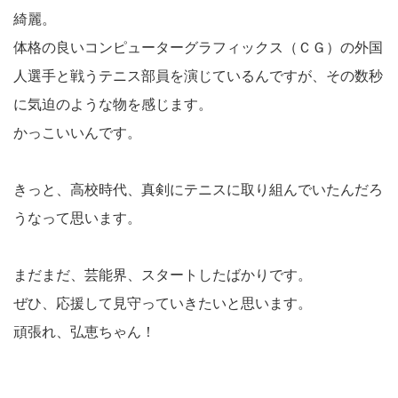
綺麗。
体格の良いコンピューターグラフィックス（ＣＧ）の外国
人選手と戦うテニス部員を演じているんですが、その数秒
に気迫のような物を感じます。
かっこいいんです。
きっと、高校時代、真剣にテニスに取り組んでいたんだろ
うなって思います。
まだまだ、芸能界、スタートしたばかりです。
ぜひ、応援して見守っていきたいと思います。
頑張れ、弘恵ちゃん！