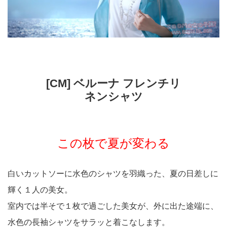
[CM] ベルーナ フレンチリ
ネンシャツ
この枚で夏が変わる
白いカットソーに水色のシャツを羽織った、夏の日差しに
輝く１人の美女。
室内では半そで１枚で過ごした美女が、外に出た途端に、
水色の長袖シャツをサラッと着こなします。