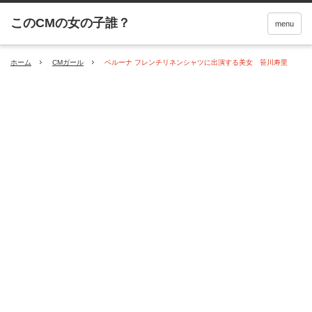
menu
ホーム
CMガール
ベルーナ フレンチリネンシャツに出演する美女 笹川寿里