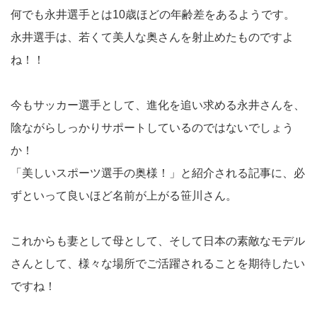
何でも永井選手とは10歳ほどの年齢差をあるようです。
永井選手は、若くて美人な奥さんを射止めたものですよ
ね！！
今もサッカー選手として、進化を追い求める永井さんを、
陰ながらしっかりサポートしているのではないでしょう
か！
「美しいスポーツ選手の奥様！」と紹介される記事に、必
ずといって良いほど名前が上がる笹川さん。
これからも妻として母として、そして日本の素敵なモデル
さんとして、様々な場所でご活躍されることを期待したい
ですね！