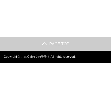
PAGE TOP
Copyright ©
このCMの女の子誰？
All rights reserved.