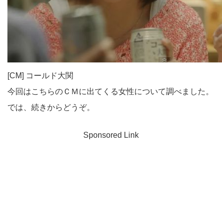
[CM] コールド大関
今回はこちらのＣＭに出てくる女性について調べました。
では、続きからどうぞ。
Sponsored Link