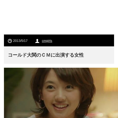
2013/5/17
cmgirls
コールド大関のＣＭに出演する女性