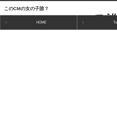
HOME
Tw
ホーム
CMガール
コールド大関のＣＭに出演する女性