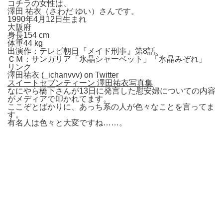
コチラの女性は、
澤田 祐衣（さわだ ゆい）さんです。
1990年4月12日生まれ
大阪府
身長154 cm
体重44 kg
出演作：テレビ朝日『メイド刑事』第8話、
ＣＭ：サンガリア「氷晶シャーベット」「氷晶みぞれ」
リンク
澤田祐衣 (_ichanvvv) on Twitter
スイートセブンティーン 澤田祐衣写真集
なにやら橋下さんが13日に発言した慰安婦についての内容
がメディアで叩かれてます。
ここぞとばかりに、あっち系の人が色々なことを言ってま
す。
有名人は色々と大変ですね……。