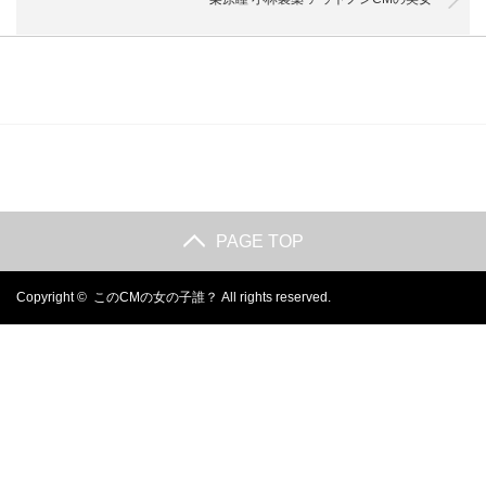
PAGE TOP
Copyright ©
このCMの女の子誰？
All rights reserved.