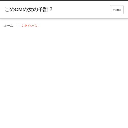
menu
ホーム
シライシパン