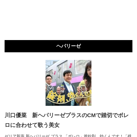
ヘパリーゼ
川口優菜 新ヘパリーゼプラスのCMで踏切でボレ
ロに合わせて歌う美女
ゼリア新薬 新ヘパリーゼ プラス 「ボレロ」篇錠剤、効くんです！「残