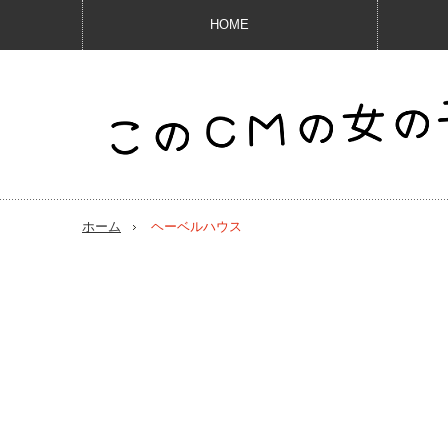
HOME
ホーム
ヘーベルハウス