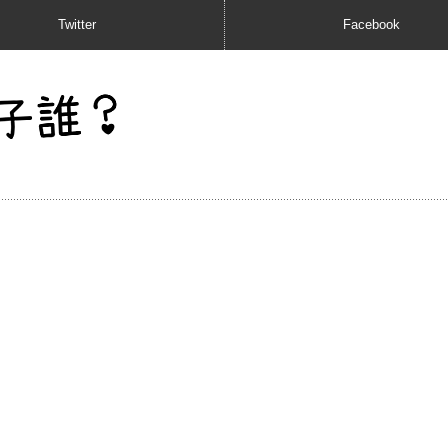
Twitter
Facebook