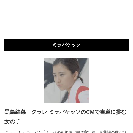
ミラバケッソ
黒島結菜 クラレ ミラバケッソのCMで書道に挑む
女の子
クラレ ミラバケッソ 「ミライの可能性（書道家）篇」可能性の数だけ