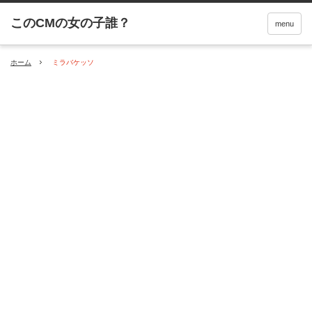
menu
ホーム
ミラバケッソ