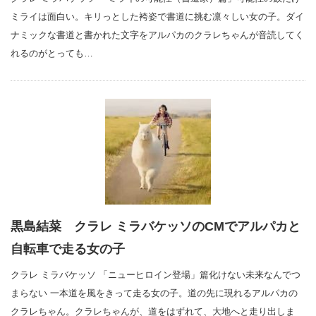
ミライは面白い。キリっとした袴姿で書道に挑む凛々しい女の子。ダイ
ナミックな書道と書かれた文字をアルパカのクラレちゃんが音読してく
れるのがとっても…
黒島結菜 クラレ ミラバケッソのCMでアルパカと
自転車で走る女の子
クラレ ミラバケッソ 「ニューヒロイン登場」篇化けない未来なんでつ
まらない 一本道を風をきって走る女の子。道の先に現れるアルパカの
クラレちゃん。クラレちゃんが、道をはずれて、大地へと走り出しま