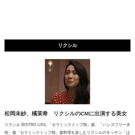
リクシル
松岡未紗、橘茉希 リクシルのCMに出演する美女
リクシル BISTRO LIXIL 「セラミックトップ熱」篇、「ハンズフリー水
栓」篇「セラミックトップ熱」篇料理を楽しむリクシルのキッチン「は