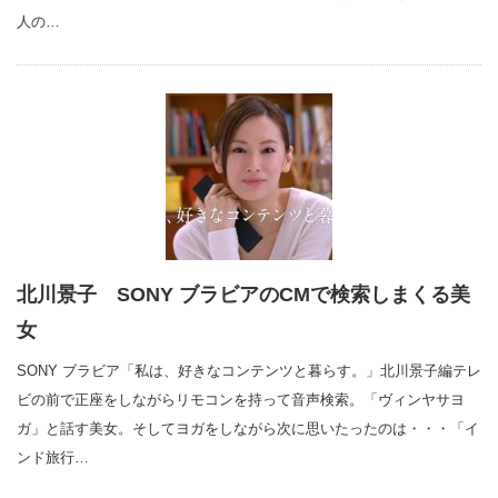
人の…
北川景子 SONY ブラビアのCMで検索しまくる美
女
SONY ブラビア「私は、好きなコンテンツと暮らす。」北川景子編テレ
ビの前で正座をしながらリモコンを持って音声検索。「ヴィンヤサヨ
ガ」と話す美女。そしてヨガをしながら次に思いたったのは・・・「イ
ンド旅行…