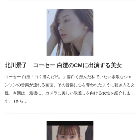
北川景子 コーセー 白澄のCMに出演する美女
コーセー 白澄「白く澄んだ私。」篇白く澄んだ私でいたい素敵なシャ
ンソンの音楽が流れる画面。その音楽に心を奪われたように聴き入る女
性。今回は、最後に、カメラに美しい眼差しを向ける女性を紹介しま
す。 (さら…