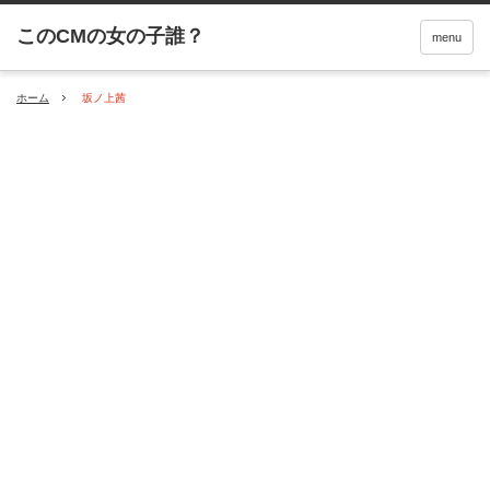
menu
ホーム
坂ノ上茜