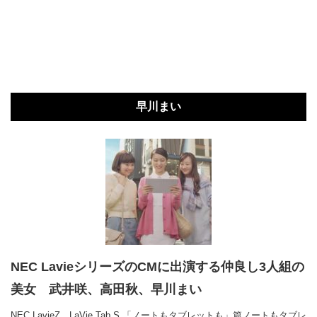
早川まい
NEC LavieシリーズのCMに出演する仲良し3人組の
美女 武井咲、高田秋、早川まい
NEC LavieZ、LaVie Tab S 「ノートもタブレットも」篇ノートもタブレ