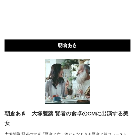
朝倉あき
朝倉あき 大塚製薬 賢者の食卓のCMに出演する美
女
大塚製薬 賢者の食卓「賢者と女」篇どんなときも賢者と朝はトースト