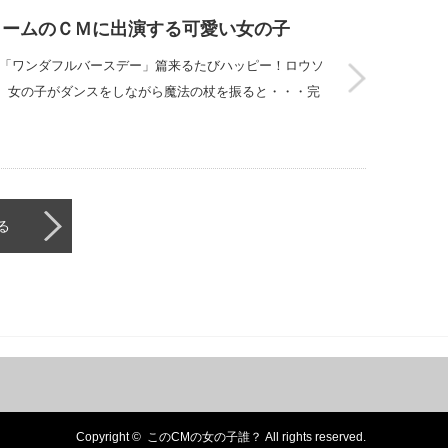
リームのＣＭに出演する可愛い女の子
キ「ワンダフルバースデー」篇来るたびハッピー！ロウソ
、女の子がダンスをしながら魔法の杖を振ると・・・完
る
Copyright ©
このCMの女の子誰？
All rights reserved.