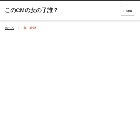
menu
ホーム
畠山愛理