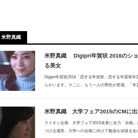
米野真織
米野真織 Digipri年賀状 201
る美女
Digipri年賀状2016「恋する年賀状」恋する年
らかいます。そこに、もう一人の男性が登場。「年
米野真織 大学フェア2015のCMに
ライオン企画 大学フェア2015未来に全力「合格
つける場所、大学への合格に向けて勉強を頑張る女の