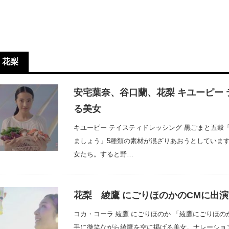
花梨
安宅葉奈、谷口蘭、花梨 キユーピー
る美女
キユーピー テイスティドレッシング 黒ごまと五穀
ましょう」5種類の素材が混ざりあおうとしていま
女たち。すると野…
花梨 綾鷹 にごりほのかのCMに出
コカ・コーラ 綾鷹 にごりほのか 「綾鷹にごりほ
手に微笑ながら綾鷹を空に掲げる美女。ナレーショ