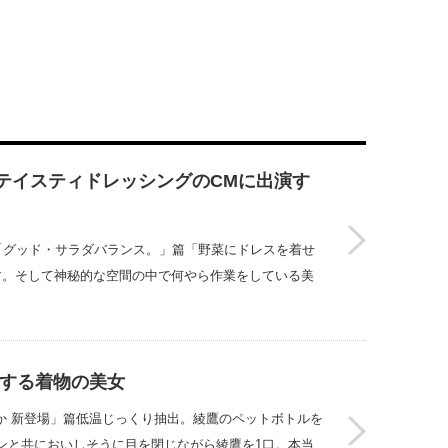
 テイスティドレッシングのCMに出演す
「グッド・サラダバランス。」篇「野菜にドレスを着せ
す。そして神秘的な空間の中で何やら作業をしている美
演する着物の美女
のか 新登場」篇低温じっくり抽出。綾鷹のペットボトルを
ンと共においしそうに目を閉じながら綾鷹を1口。本当