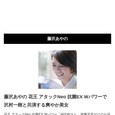
藤沢あやの
藤沢あやの 花王 アタックNeo 抗菌EX Wパワーで
沢村一樹と共演する爽やか美女
花王 アタックNeo 抗菌EX Wパワー「W沢村さん」篇菌不安ゼロのお洗