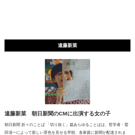
遠藤新菜
遠藤新菜 朝日新聞のCMに出演する女の子
朝日新聞 折々のことば 「切り抜く」篇あらゆることばは、哲学者・鷲
田清一によって新しい景色を見せる早朝、各家庭に新聞が配達されま