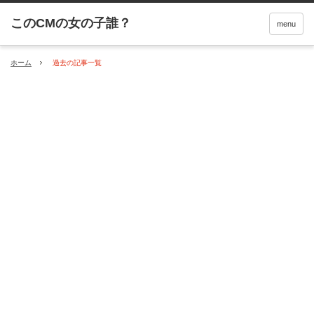
menu
ホーム
過去の記事一覧