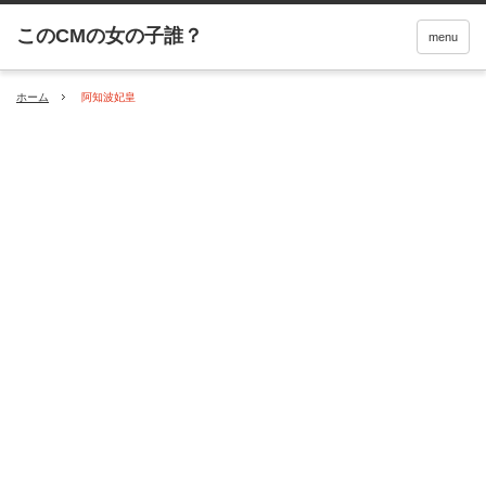
menu
ホーム
阿知波妃皇