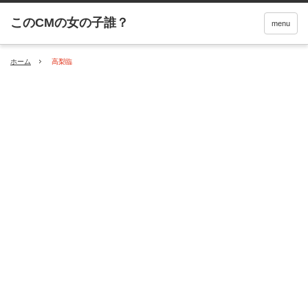
menu
ホーム
高梨臨