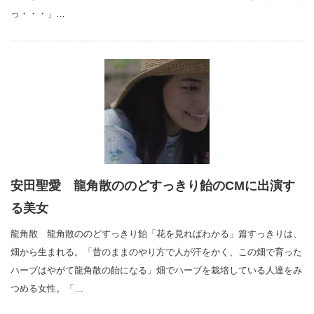
っ・・・」…
安田聖愛 龍角散ののどすっきり飴のCMに出演す
る美女
龍角散 龍角散ののどすっきり飴「花を見ればわかる」篇すっきりは、
畑から生まれる。「昔のままのやり方で人が汗をかく、この畑で育った
ハーブはやがて龍角散の飴になる」畑でハーブを栽培している人達をみ
つめる女性。「…