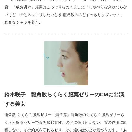
篇、「成分訴求」篇実はこっそりなめてました「しゃべらなきゃならな
いけど のどスッキリしたいとき 龍角散ののどすっきりタブレット」
真白なシャツを着た…
鈴木咲子 龍角散らくらく服薬ゼリーのCMに出演
する美女
龍角散 らくらく服薬ゼリー「責任篇」龍角散のらくらく服薬ゼリーら
くらく服薬ゼリーで薬を飲む女性。のどに張り付かない、薬の作用に影
響しない、その約束を守れるゼリーか。違いはのどが気づきます。「あ