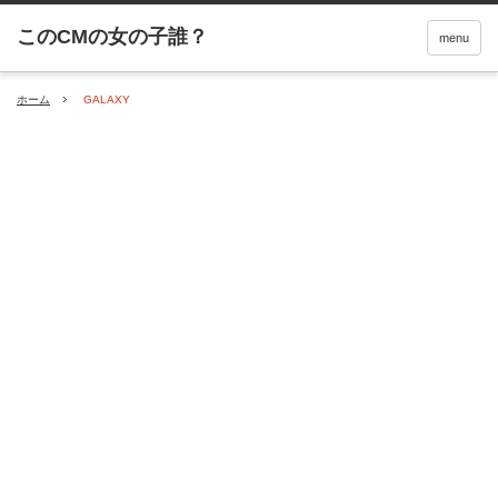
menu
ホーム
GALAXY