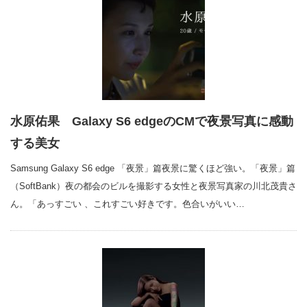
水原佑果 Galaxy S6 edgeのCMで夜景写真に感動
する美女
Samsung Galaxy S6 edge 「夜景」篇夜景に驚くほど強い。「夜景」篇
（SoftBank）夜の都会のビルを撮影する女性と夜景写真家の川北茂貴さ
ん。「あっすごい 、これすごい好きです。色合いがいい…