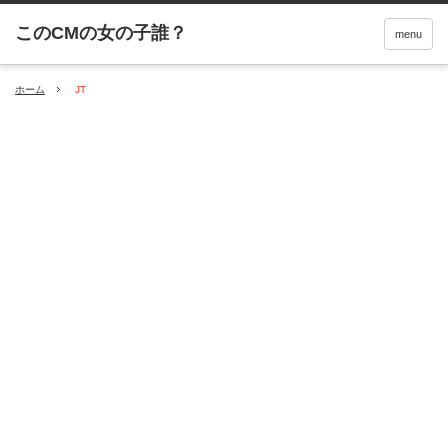
menu
ホーム
JT