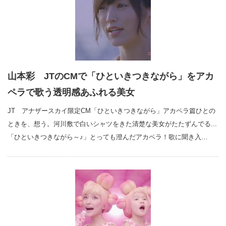
山本彩 JTのCMで「ひといきつきながら」をアカ
ペラで歌う透明感あふれる美女
JT アナザースカイ限定CM「ひといきつきながら」アカペラ篇ひとの
ときを、想う。河川敷で白いシャツをきた清楚な美女がたたずんでる...
「ひといきつきながら～♪」とっても澄んだアカペラ！歌に聞き入…