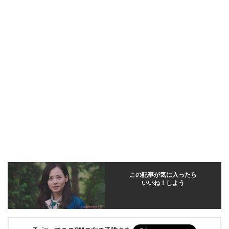
この記事が気に入ったら
いいね！しよう