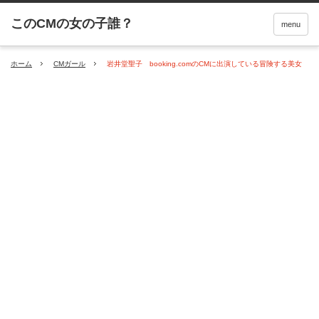
menu
ホーム
CMガール
岩井堂聖子 booking.comのCMに出演している冒険する美女