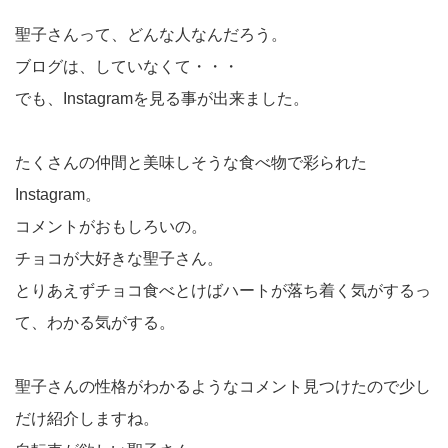
聖子さんって、どんな人なんだろう。
ブログは、していなくて・・・
でも、Instagramを見る事が出来ました。
たくさんの仲間と美味しそうな食べ物で彩られた
Instagram。
コメントがおもしろいの。
チョコが大好きな聖子さん。
とりあえずチョコ食べとけばハートが落ち着く気がするっ
て、わかる気がする。
聖子さんの性格がわかるようなコメント見つけたので少し
だけ紹介しますね。