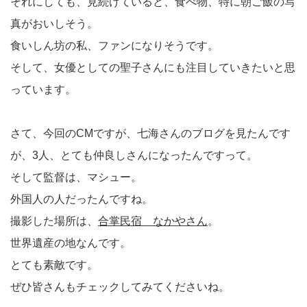
それにしても、見続けていると、食べ物、特に朝ご飯の写
真がおいしそう。
食いしん坊の私、ファンになりそうです。
そして、女優としての聖子さんにも注目していきたいと思
っています。
さて、今回のCMですが、七海さんのブログを見たんです
が、3人、とても仲良しさんになったんですって。
そして監督は、マシュー。
外国人の人だったんですね。
撮影した場所は、
合掌民宿 なかやさん
。
世界遺産の地なんです。
とても素敵です。
ぜひ皆さんもチェックしてみてくださいね。