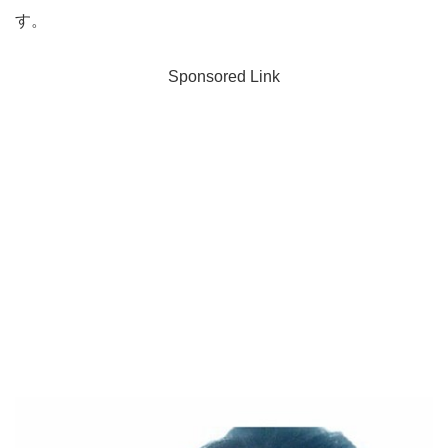
す。
Sponsored Link