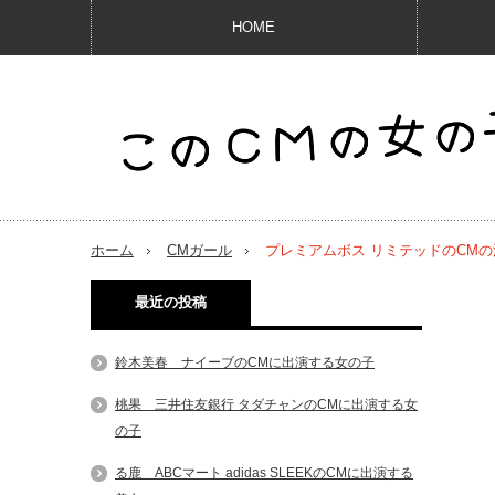
HOME
ホーム
CMガール
プレミアムボス リミテッドのCMの
最近の投稿
鈴木美春 ナイーブのCMに出演する女の子
桃果 三井住友銀行 タダチャンのCMに出演する女
の子
る鹿 ABCマート adidas SLEEKのCMに出演する