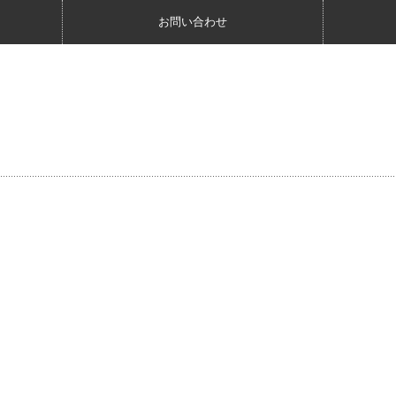
お問い合わせ