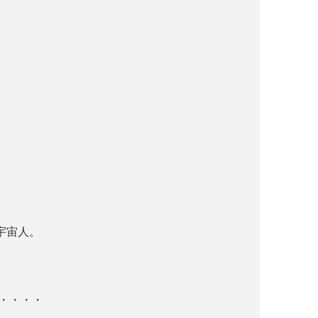
宇宙人。
・・・・