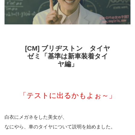
[CM] ブリヂストン タイヤ
ゼミ「基準は新車装着タイ
ヤ編」
「テストに出るかもよぉ～」
白衣にメガネをした美女が、
なにやら、車のタイヤについて説明を始めました。