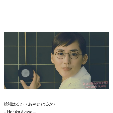
綾瀬はるか（あやせ はるか）
– Haruka Ayase –