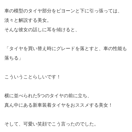
車の模型のタイヤ部分をビヨーンと下に引っ張っては、
淡々と解説する美女。
そんな彼女の話しに耳を傾けると、
「タイヤを買い替え時にグレードを落とすと、車の性能も
落ちる」
こういうことらしいです！
横に並べられた5つのタイヤの前に立ち、
真ん中にある新車装着タイヤをおススメする美女！
そして、可愛い笑顔でこう言ったのでした。