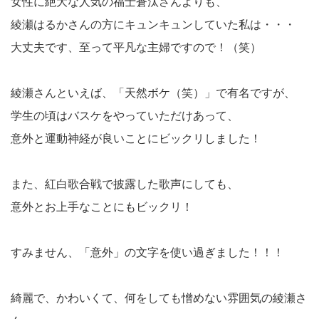
女性に絶大な人気の福士蒼汰さんよりも、
綾瀬はるかさんの方にキュンキュンしていた私は・・・
大丈夫です、至って平凡な主婦ですので！（笑）
綾瀬さんといえば、「天然ボケ（笑）」で有名ですが、
学生の頃はバスケをやっていただけあって、
意外と運動神経が良いことにビックリしました！
また、紅白歌合戦で披露した歌声にしても、
意外とお上手なことにもビックリ！
すみません、「意外」の文字を使い過ぎました！！！
綺麗で、かわいくて、何をしても憎めない雰囲気の綾瀬さ