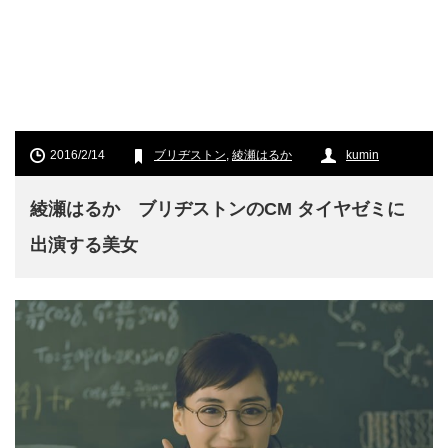
2016/2/14
ブリヂストン
,
綾瀬はるか
kumin
綾瀬はるか ブリヂストンのCM タイヤゼミに
出演する美女