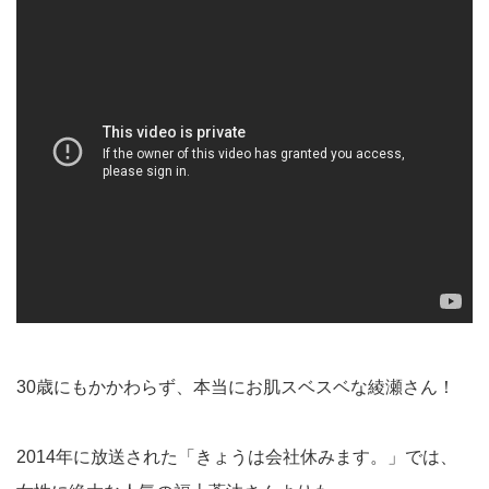
30歳にもかかわらず、本当にお肌スベスベな綾瀬さん！
2014年に放送された「きょうは会社休みます。」では、