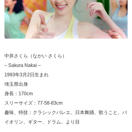
中井さくら（なかい さくら）
– Sakura Nakai –
1993年3月2日生まれ
埼玉県出身
身長：170cm
スリーサイズ：77-58-83cm
趣味、特技：クラシックバレエ、日本舞踊、歌うこと、バ
イオリン、ギター、ドラム、より目