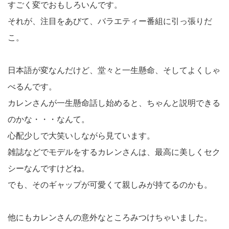
すごく変でおもしろいんです。
それが、注目をあびて、バラエティー番組に引っ張りだ
こ。
日本語が変なんだけど、堂々と一生懸命、そしてよくしゃ
べるんです。
カレンさんが一生懸命話し始めると、ちゃんと説明できる
のかな・・・なんて。
心配少しで大笑いしながら見ています。
雑誌などでモデルをするカレンさんは、最高に美しくセク
シーなんですけどね。
でも、そのギャップが可愛くて親しみが持てるのかも。
他にもカレンさんの意外なところみつけちゃいました。