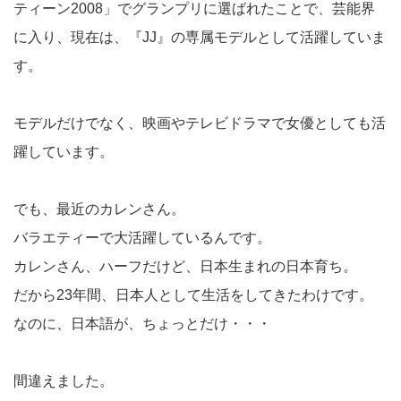
ティーン2008」でグランプリに選ばれたことで、芸能界
に入り、現在は、『JJ』の専属モデルとして活躍していま
す。
モデルだけでなく、映画やテレビドラマで女優としても活
躍しています。
でも、最近のカレンさん。
バラエティーで大活躍しているんです。
カレンさん、ハーフだけど、日本生まれの日本育ち。
だから23年間、日本人として生活をしてきたわけです。
なのに、日本語が、ちょっとだけ・・・
間違えました。