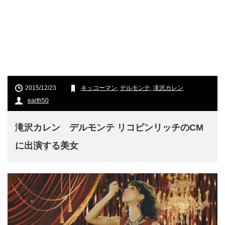
2015/12/23
キッコーマン
,
デルモンテ
,
滝沢カレン
earth50
滝沢カレン デルモンテ リコピンリッチのCM
に出演する美女