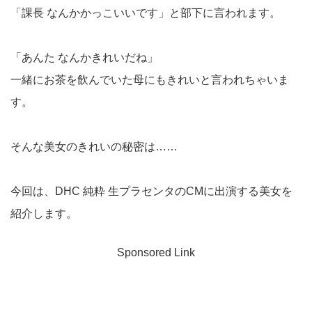
「課長 なんかかっこいいです」と部下に言われます。
「あんた なんかきれいだね」
一緒にお茶を飲んでいた母にもきれいと言われちゃいま
す。
そんな美女のきれいの秘密は……
今回は、DHC 純粋 生プラセンタのCMに出演する美女を
紹介します。
Sponsored Link