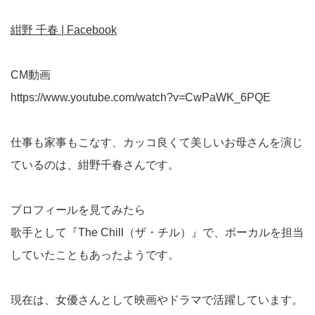
紺野 千春 | Facebook
CM動画
https://www.youtube.com/watch?v=CwPaWK_6PQE
仕事も家事もこなす、カッコ良くて美しいお母さんを演じ
ているのは、紺野千春さんです。
プロフィールを見てみたら
歌手として『The Chill（ザ・チル）』で、ボーカルを担当
していたこともあったようです。
現在は、女優さんとして映画やドラマで活躍しています。