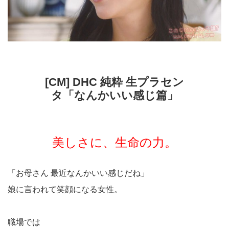
[CM] DHC 純粋 生プラセン
タ「なんかいい感じ篇」
美しさに、生命の力。
「お母さん 最近なんかいい感じだね」
娘に言われて笑顔になる女性。
職場では