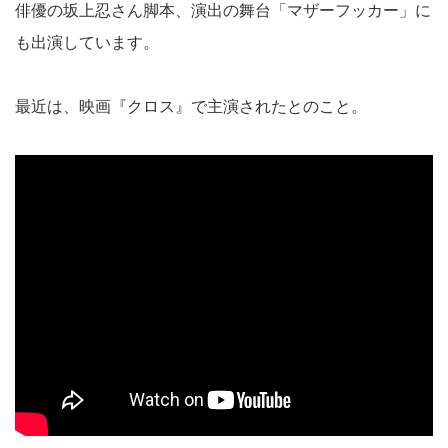
俳優の坂上忍さん脚本、演出の舞台「マザーフッカー」に
も出演しています。
最近は、映画『クロス』で主演されたとのこと。