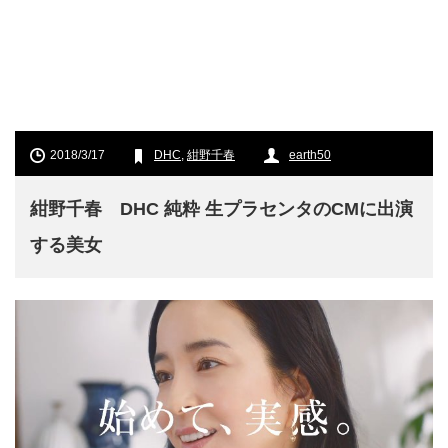
2018/3/17
DHC
,
紺野千春
earth50
紺野千春 DHC 純粋 生プラセンタのCMに出演
する美女