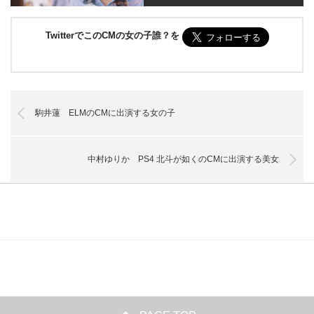
TwitterでこのCMの女の子誰？を
駒井蓮 ELMのCMに出演する女の子
中村ゆりか PS4 北斗が如くのCMに出演する美女