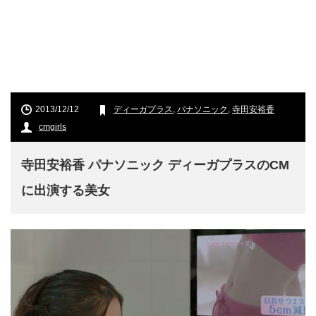
2013/12/12
ディーガプラス
,
パナソニック
,
寺田安裕香
cmgirls
寺田安裕香 パナソニック ディーガプラスのCM
に出演する美女