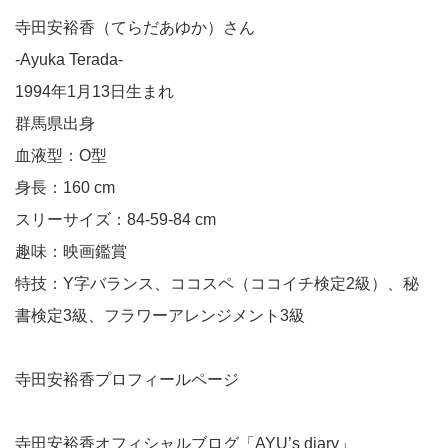
寺田安裕香（てらだあゆか）さん
-Ayuka Terada-
1994年1月13日生まれ
群馬県出身
血液型：O型
身長：160 cm
スリーサイズ：84-59-84 cm
趣味：映画鑑賞
特技：Y字バランス、ココスペ（ココイチ検定2級）、秘
書検定3級、フラワーアレンジメント3級
寺田安裕香プロフィールページ
寺田安裕香オフィシャルブログ「AYU’s diary」