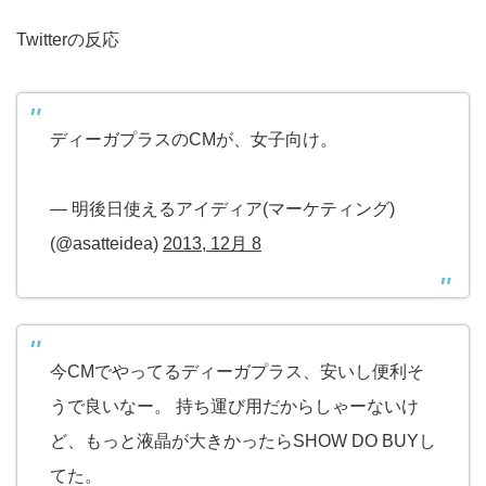
Twitterの反応
ディーガプラスのCMが、女子向け。
— 明後日使えるアイディア(マーケティング)
(@asatteidea)
2013, 12月 8
今CMでやってるディーガプラス、安いし便利そ
うで良いなー。 持ち運び用だからしゃーないけ
ど、もっと液晶が大きかったらSHOW DO BUYし
てた。