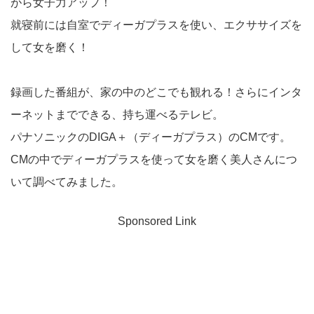
がら女子力アップ！
就寝前には自室でディーガプラスを使い、エクササイズを
して女を磨く！
録画した番組が、家の中のどこでも観れる！さらにインタ
ーネットまでできる、持ち運べるテレビ。
パナソニックのDIGA＋（ディーガプラス）のCMです。
CMの中でディーガプラスを使って女を磨く美人さんにつ
いて調べてみました。
Sponsored Link