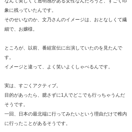
なんて美しくて透明感がある女性なんだろうと、すごく印
象に残っていたんです。
そのせいなのか、文乃さんのイメージは、おとなしくて繊
細で、お嬢様。
ところが、以前、番組宣伝に出演していたのを見たんで
す。
イメージと違って、よく笑いよくしゃべるんです。
実は、すごくアクティブ。
目的があったら、臆さずに1人でどこでも行っちゃうんだ
そうです。
一回、日本の最北端に行ってみたいという理由だけで稚内
に行ったことがあるそうです。