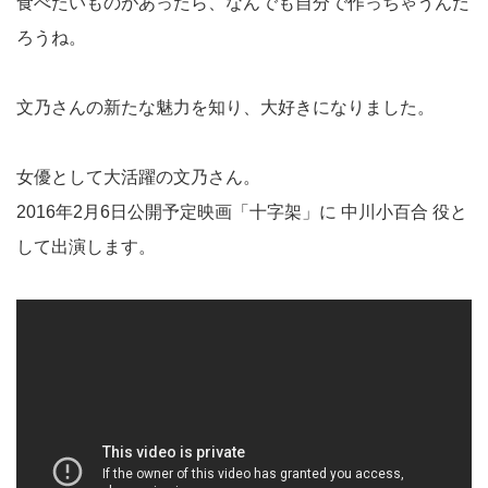
食べたいものがあったら、なんでも自分で作っちゃうんだ
ろうね。
文乃さんの新たな魅力を知り、大好きになりました。
女優として大活躍の文乃さん。
2016年2月6日公開予定映画「十字架」に 中川小百合 役と
して出演します。