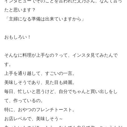
インタビューでそのことを言われた文乃さん、なんて言っ
たと思います？
「主婦になる準備は出来ていますから」
おもしろい！
そんなに料理が上手なの？って、インスタ見てみたんで
す。
上手を通り越して、すごいの一言。
美味しそうであり、見た目も綺麗。
毎日、忙しいと思うけど、自分でちゃんと買い出しをし
て、作っているの。
特に、おやつのフレンチトースト。
お店レベルで、美味しそう～