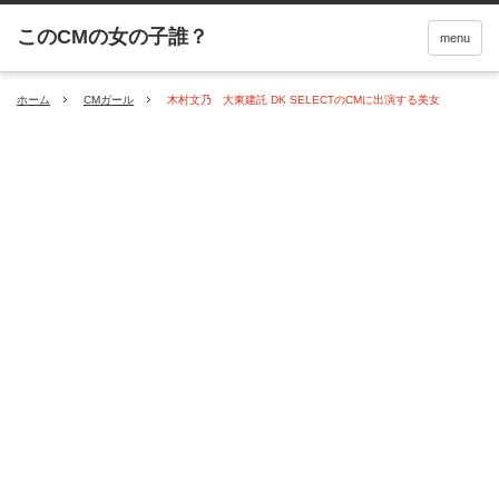
menu
ホーム
CMガール
木村文乃 大東建託 DK SELECTのCMに出演する美女