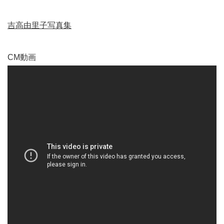
吉高由里子写真集
CM動画