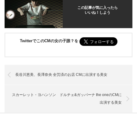
この記事が気に入ったら
いいね！しよう
TwitterでこのCMの女の子誰？を
長谷川恵美、長澤奈央 全労済のお店 CMに出演する美女
スカーレット・ヨハンソン ドルチェ&ガッバーナ the oneのCMに
出演する美女