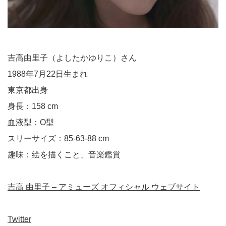
吉高由里子（よしたかゆりこ）さん
1988年7月22日生まれ
東京都出身
身長：158 cm
血液型：O型
スリーサイズ：85-63-88 cm
趣味：絵を描くこと、音楽鑑賞
吉高 由里子 – アミューズ オフィシャル ウェブサイト
Twitter