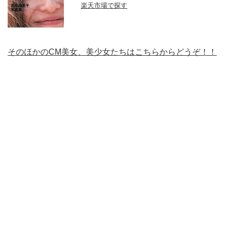
楽天市場で探す
そのほかのCM美女、美少女たちはこちらからどうぞ！！