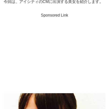
今回は、アイシティのCMに出演する美女を紹介します。
Sponsored Link