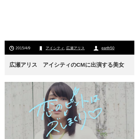
2015/4/9
アイシティ
,
広瀬アリス
earth50
広瀬アリス アイシティのCMに出演する美女