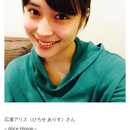
広瀬アリス（ひろせ ありす）さん
– Alice Hirose –