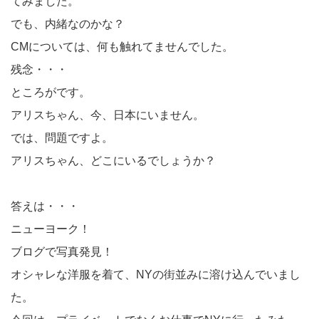
てみました。
でも、内緒なのかな？
CMについては、何も触れてませんでした。
残念・・・
ところがです。
アリスちゃん、今、日本にいません。
では、問題ですよ。
アリスちゃん、どこにいるでしょうか？
答えは・・・
ニューヨーク！
ブログで写真発見！
オシャレな洋服を着て、NYの街並みに溶け込んでいまし
た。