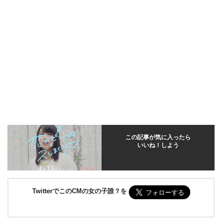
この記事が気に入ったら
いいね！しよう
TwitterでこのCMの女の子誰？を