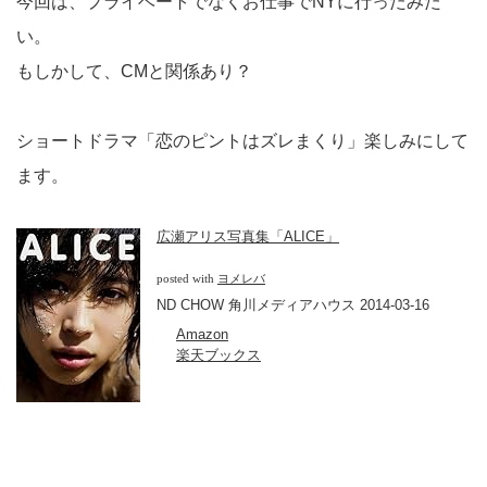
今回は、プライベートでなくお仕事でNYに行ったみた
い。
もしかして、CMと関係あり？
ショートドラマ「恋のピントはズレまくり」楽しみにして
ます。
広瀬アリス写真集「ALICE」
posted with
ヨメレバ
ND CHOW 角川メディアハウス 2014-03-16
Amazon
楽天ブックス