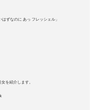
はずなのに あっ フレッシェル」
美女を紹介します。
k