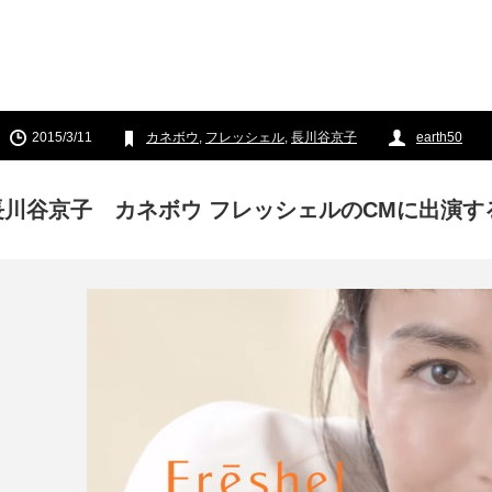
2015/3/11
カネボウ
,
フレッシェル
,
長川谷京子
earth50
長川谷京子 カネボウ フレッシェルのCMに出演す