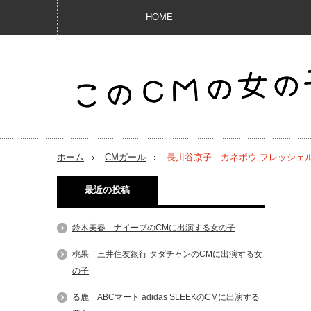
HOME
ホーム
CMガール
長川谷京子 カネボウ フレッシェ
最近の投稿
鈴木美春 ナイーブのCMに出演する女の子
桃果 三井住友銀行 タダチャンのCMに出演する女
の子
る鹿 ABCマート adidas SLEEKのCMに出演する