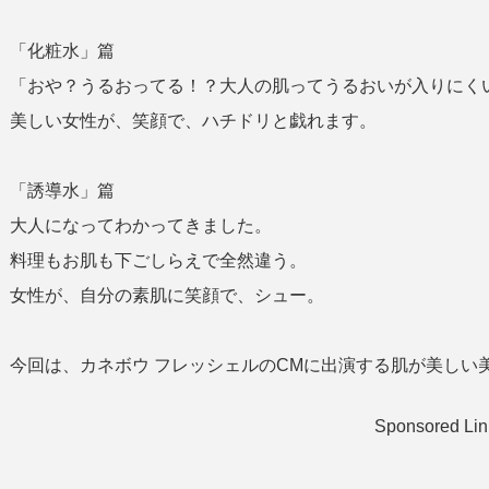
「化粧水」篇
「おや？うるおってる！？大人の肌ってうるおいが入りにくい
美しい女性が、笑顔で、ハチドリと戯れます。
「誘導水」篇
大人になってわかってきました。
料理もお肌も下ごしらえで全然違う。
女性が、自分の素肌に笑顔で、シュー。
今回は、カネボウ フレッシェルのCMに出演する肌が美しい
Sponsored Lin