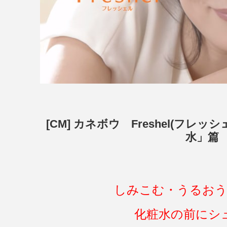
[CM] カネボウ Freshel(フレ
水」篇
しみこむ・うるお
化粧水の前にシ