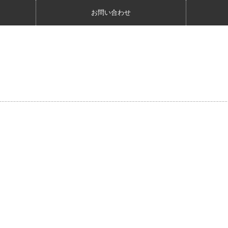
お問い合わせ