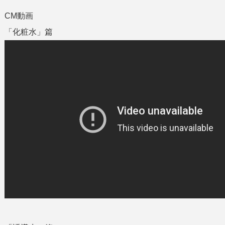
CM動画
「化粧水」篇