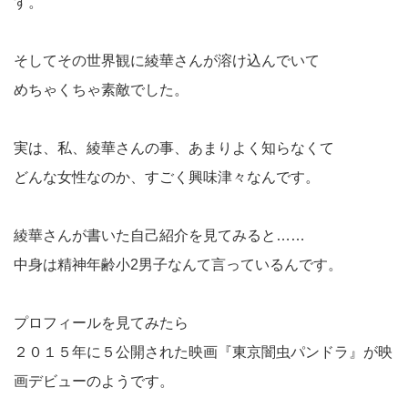
す。
そしてその世界観に綾華さんが溶け込んでいて
めちゃくちゃ素敵でした。
実は、私、綾華さんの事、あまりよく知らなくて
どんな女性なのか、すごく興味津々なんです。
綾華さんが書いた自己紹介を見てみると……
中身は精神年齢小2男子なんて言っているんです。
プロフィールを見てみたら
２０１５年に５公開された映画『東京闇虫パンドラ』が映
画デビューのようです。