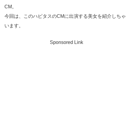
CM。
今回は、このハピタスのCMに出演する美女を紹介しちゃ
います。
Sponsored Link