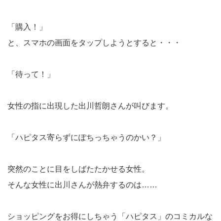
「購入！」
と、スマホの画面をタップしようとすると・・・
「待って！」
女性の指に出現した出川哲朗さんが叫びます。
「ハピタス寄らずにぽちっちゃうのかい？」
突然のことに目をしばたたかせる女性。
そんな女性に出川さんが熱弁するのは……
ショッピングをお得にしちゃう「ハピタス」のコミカルな