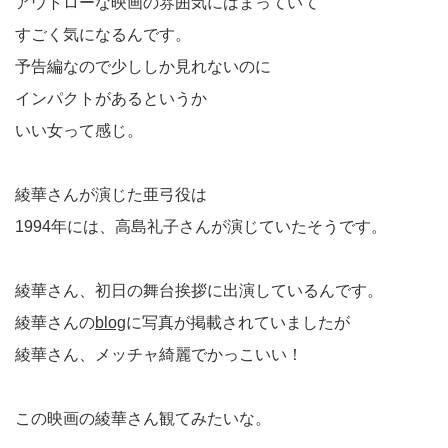
アウトローな映画の雰囲気にはまっていて
すごく気になるんです。
予告編なので少ししか見れないのに
インパクトがあるというか
いい女って感じ。
綾華さんが演じた亜弓役は
1994年には、高島礼子さんが演じていたそうです。
綾華さん、初日の舞台挨拶に出演しているんです。
綾華さんの
blog
に写真が掲載されていましたが
綾華さん、メッチャ綺麗でかっこいい！
この映画の綾華さん観てみたいな。