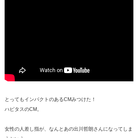
とってもインパクトのあるCMみつけた！
ハピタスのCM。
女性の人差し指が、なんとあの出川哲朗さんになってしま