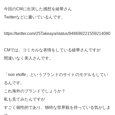
今回のCMに出演した感想を綾華さん
Twitterなどに書いているんです。
https://twitter.com/25Takeaya/status/948698221559214080
CMでは、コミカルな表情をしている綾華さんですが
間違いなく美人さんです。
「noir etoffe」というブランドのサイトのモデルもしてい
るんです。
これ海外のブランドでしょうか？
私も見てみたんですが
すごく個性的であり、独特な世界観を持っている気がしま