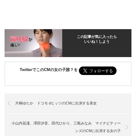
この記事が気に入ったら
いいね！しよう
TwitterでこのCMの女の子誰？を
片桐ゆたか ドコモ dヒッツのCMに出演する美女
小山内花凜、澤田汐音、田代ひかり、三瓶みなみ マイナビティー
ンズのCMに出演する女の子