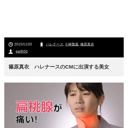
2015/11/20
ハレナース
,
小林製薬
,
篠原真衣
earth50
篠原真衣 ハレナースのCMに出演する美女