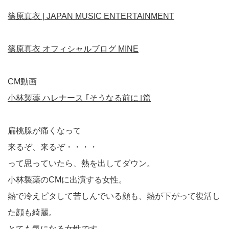
篠原真衣 | JAPAN MUSIC ENTERTAINMENT
篠原真衣 オフィシャルブログ MINE
CM動画
小林製薬 ハレナース ｢そうなる前に｣篇
扁桃腺が痛くなって
来るぞ、来るぞ・・・・
って思っていたら、熱を出してダウン。
小林製薬のCMに出演する女性。
熱で冷えピタして苦しんでいる顔も、熱が下がって復活し
た顔も綺麗。
とても気になる女性です。