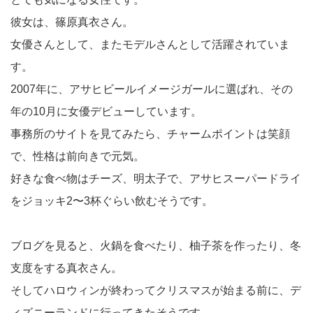
彼女は、篠原真衣さん。
女優さんとして、またモデルさんとして活躍されていま
す。
2007年に、アサヒビールイメージガールに選ばれ、その
年の10月に女優デビューしています。
事務所のサイトを見てみたら、チャームポイントは笑顔
で、性格は前向きで元気。
好きな食べ物はチーズ、明太子で、アサヒスーパードライ
をジョッキ2〜3杯ぐらい飲むそうです。
ブログを見ると、火鍋を食べたり、柚子茶を作ったり、冬
支度をする真衣さん。
そしてハロウィンが終わってクリスマスが始まる前に、デ
ィズニーランドに行ってきたそうです。