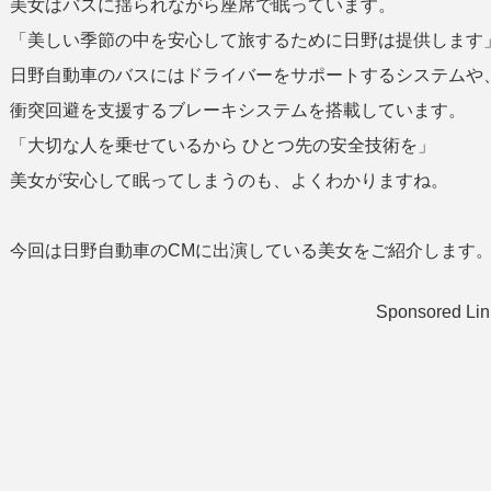
美女はバスに揺られながら座席で眠っています。
「美しい季節の中を安心して旅するために日野は提供します
日野自動車のバスにはドライバーをサポートするシステムや
衝突回避を支援するブレーキシステムを搭載しています。
「大切な人を乗せているから ひとつ先の安全技術を」
美女が安心して眠ってしまうのも、よくわかりますね。
今回は日野自動車のCMに出演している美女をご紹介します
Sponsored Lin