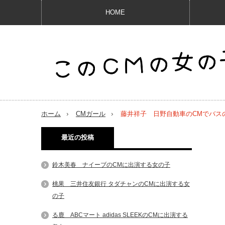
HOME
ホーム
CMガール
藤井祥子 日野自動車のCMでバス
最近の投稿
鈴木美春 ナイーブのCMに出演する女の子
桃果 三井住友銀行 タダチャンのCMに出演する女
の子
る鹿 ABCマート adidas SLEEKのCMに出演する