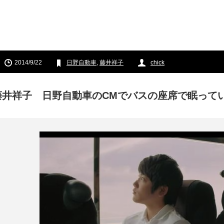
2014/9/22
日野自動車
,
藤井祥子
chick
藤井祥子 日野自動車のCMでバスの座席で眠って