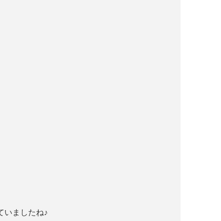
ていましたね♪