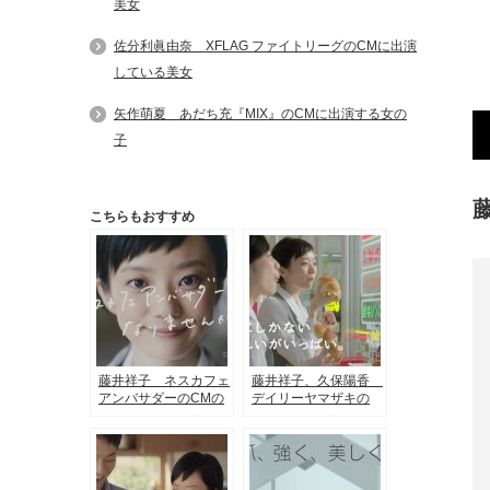
美女
佐分利眞由奈 XFLAG ファイトリーグのCMに出演
している美女
矢作萌夏 あだち充『MIX』のCMに出演する女の
子
こちらもおすすめ
藤井祥子 ネスカフェ
藤井祥子、久保陽香
アンバサダーのCMの
デイリーヤマザキの
ショートカット美女
CMでOL役の美女