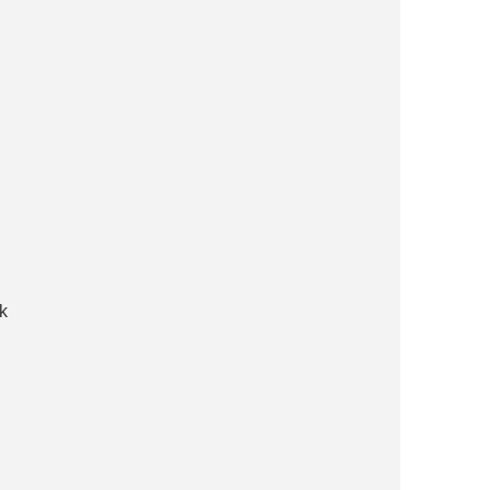
」
、
。
k