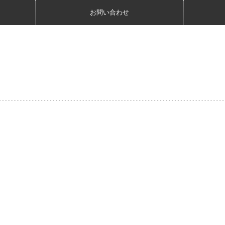
お問い合わせ