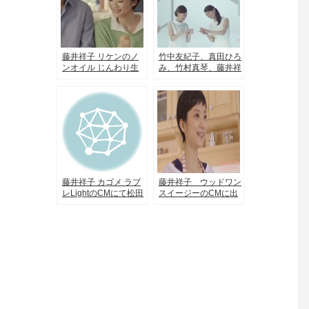
藤井祥子 リケンのノ
竹中友紀子、真田ひろ
ンオイル じんわり生
み、竹村真琴、藤井祥
姜のＣＭに出演する美
子 ドクターネイル デ
女
ィープセラムのCMに
出演する四人の美女
藤井祥子 カゴメ ラブ
藤井祥子 ウッドワン
レLightのCMにて松田
スイージーのCMに出
龍平と共演する美女
演するショートカット
の女優