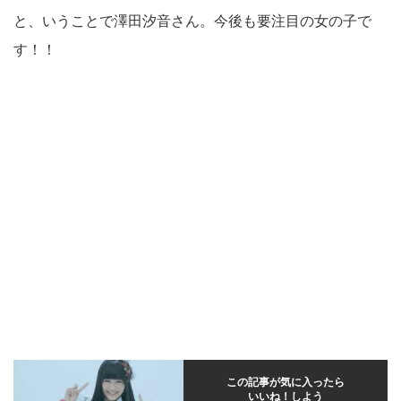
と、いうことで澤田汐音さん。今後も要注目の女の子で
す！！
この記事が気に入ったら
いいね！しよう