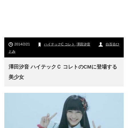
2014/2/21
ハイテックC コレト
,
澤田汐音
白百合ひ
とみ
澤田汐音 ハイテックＣ コレトのCMに登場する
美少女