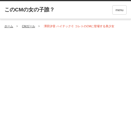
menu
ホーム
CMガール
澤田汐音 ハイテックＣ コレトのCMに登場する美少女