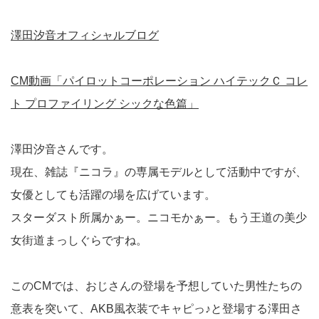
澤田汐音オフィシャルブログ
CM動画「パイロットコーポレーション ハイテックＣ コレ
ト プロファイリング シックな色篇」
澤田汐音さんです。
現在、雑誌『ニコラ』の専属モデルとして活動中ですが、
女優としても活躍の場を広げています。
スターダスト所属かぁー。ニコモかぁー。もう王道の美少
女街道まっしぐらですね。
このCMでは、おじさんの登場を予想していた男性たちの
意表を突いて、AKB風衣装でキャピっ♪と登場する澤田さ