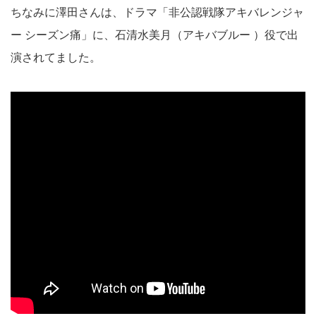
ちなみに澤田さんは、ドラマ「非公認戦隊アキバレンジャ
ー シーズン痛」に、石清水美月（アキバブルー ）役で出
演されてました。