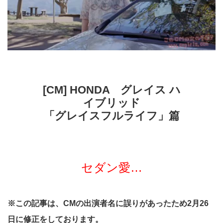
[CM] HONDA グレイス ハ
イブリッド
「グレイスフルライフ」篇
セダン愛…
※この記事は、CMの出演者名に誤りがあったため2月26
日に修正をしております。