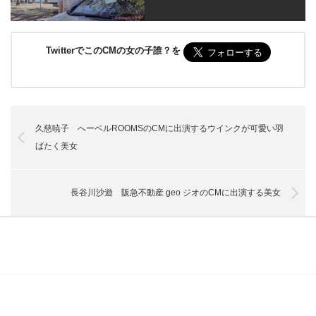
TwitterでこのCMの女の子誰？を
久慈暁子 へーベルROOMSのCMに出演するウインクが可愛い羽
ばたく美女
長谷川沙遊 阪急不動産 geo ジオのCMに出演する美女