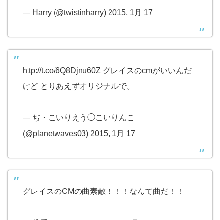
— Harry (@twistinharry)
2015, 1月 17
http://t.co/6Q8Djnu60Z
グレイスのcmがいいんだ
けど とりあえずオリジナルで。
— ぢ・こいりえう◯こいりんこ
(@planetwaves03)
2015, 1月 17
グレイスのCMの曲素敵！！！なんて曲だ！！