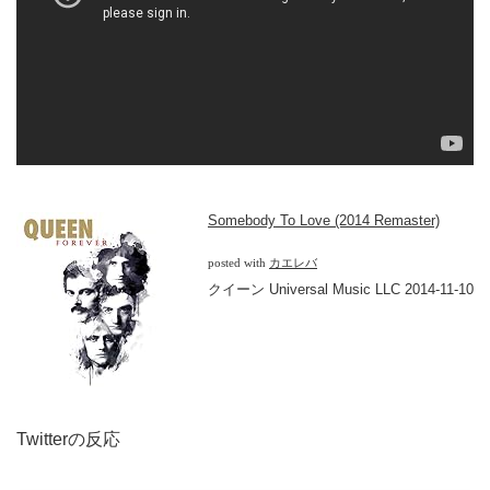
Somebody To Love (2014 Remaster)
posted with
カエレバ
クイーン Universal Music LLC 2014-11-10
Twitterの反応