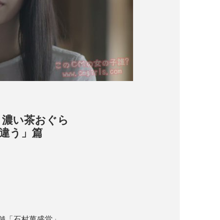
子 濃い茶おぐら
違う」篇
舗「石村萬盛堂」