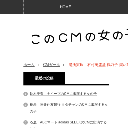
HOME
ホーム
CMガール
湯浅実玖 石村萬盛堂 鶴乃子 濃
最近の投稿
鈴木美春 ナイーブのCMに出演する女の子
桃果 三井住友銀行 タダチャンのCMに出演する女
の子
る鹿 ABCマート adidas SLEEKのCMに出演する