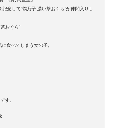
年を記念して”鶴乃子 濃い茶おぐら”が仲間入りし
茶おぐら”
一気に食べてしまう女の子。
介です。
k