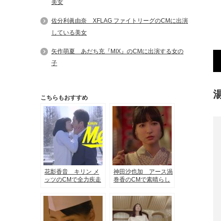
美女
佐分利眞由奈 XFLAG ファイトリーグのCMに出演
している美女
矢作萌夏 あだち充『MIX』のCMに出演する女の
子
こちらもおすすめ
花影香音 キリン メ
神田沙也加 アース渦
ッツのCMで全力疾走
巻香のCMで素晴らし
しキスする女子高生
い歌声を披露する美女