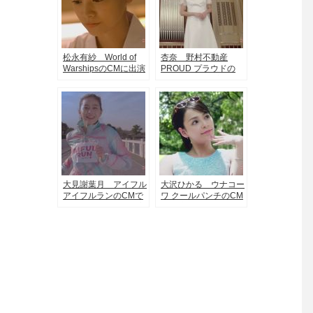
松永有紗 World of
杏奈 野村不動産
WarshipsのCMに出演
PROUD プラウドの
している板前役の美少
CMに出演する美女
女
大見謝葉月 アイフル
大沢ひかる ウナコー
アイフルランのCMで
ワ クールパンチのCM
マラソンをしている美
に出演するクールビュ
女
ーティー