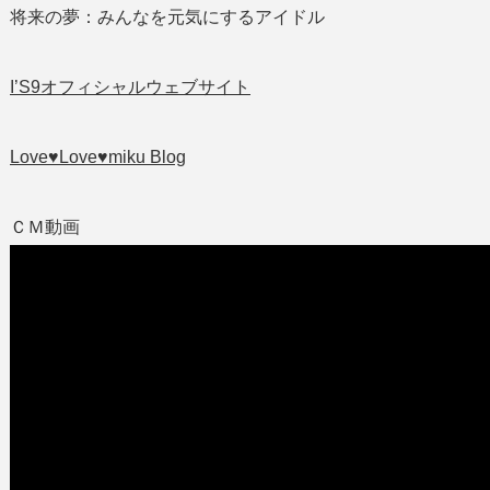
将来の夢：みんなを元気にするアイドル
I’S9オフィシャルウェブサイト
Love♥︎Love♥︎miku Blog
ＣＭ動画