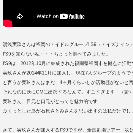
湯浅実玖さんは福岡のアイドルグループI’S9（アイズナイ
I’S9を知らない私・・・ちょっと調べてみました。
I’S9は、2012年10月に結成された福岡県福岡市を拠点に
実玖さんが2014年11月に加入し、現在7人グループのようで
と言うか実玖さんはまだ、4ヶ月くらいしか活動歴がないと
それなのに既にCMに出演するなんて、すごすぎます！（驚
実玖さん、目元と口元がとっても魅力的です！
ぷくっとした唇が石原さとみさんを思い出すのは私だけでし
さて、実玖さんが加入するI’S9ですが、全国劇場ツアー「羽