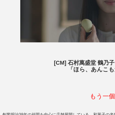
[CM] 石村萬盛堂 鶴乃
「ほら、あんこも
もう一個
創業明治38年の福岡を中心に店舗展開している、和菓子の老