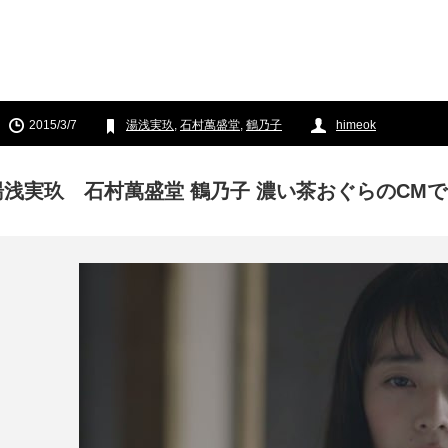
2015/3/7
湯浅実玖
,
石村萬盛堂
,
鶴乃子
himeok
湯浅実玖 石村萬盛堂 鶴乃子 濃い茶おぐらのCM