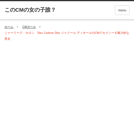
menu
ホーム
CMガール
シャーリーズ・セロン Dior J’adore Dior ジャドール ディオールのCMでセクシー＆魅力的な
美女