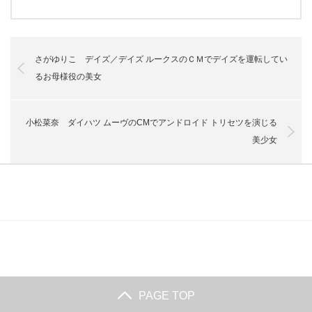
さがゆりこ デイズ／デイズ ルークスのＣＭでデイズを運転してい
るお母様役の美女
小松菜奈 ダイハツ ムーヴのCMでアンドロイド トリセツを演じる
美少女
PAGE TOP